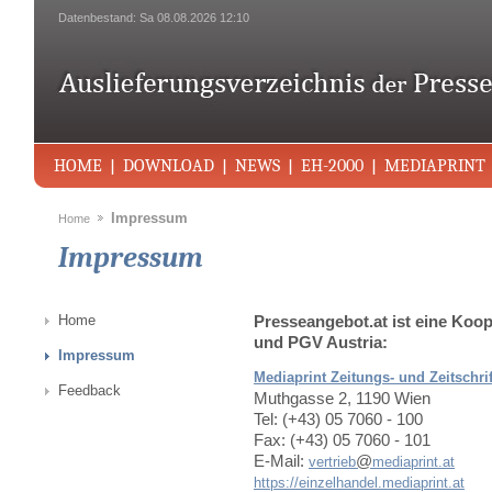
Datenbestand: Sa 08.08.2026 12:10
HOME
DOWNLOAD
NEWS
EH-2000
MEDIAPRINT
Impressum
Home
Impressum
Home
Presseangebot.at ist eine Koo
und PGV Austria:
Impressum
Mediaprint Zeitungs- und Zeitschr
Feedback
Muthgasse 2, 1190 Wien
Tel: (+43) 05 7060 - 100
Fax: (+43) 05 7060 - 101
E-Mail:
@
vertrieb
mediaprint.at
https://einzelhandel.mediaprint.at