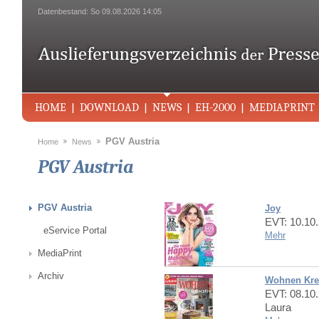
Datenbestand: So 09.08.2026 14:05
HOME
DOWNLOAD
NEWS
EH-2000
MEDIAPRINT
PGV Austria
Home
News
PGV Austria
PGV Austria
Joy
EVT: 10.10
eService Portal
Mehr
MediaPrint
Archiv
Wohnen Kre
EVT: 08.10
Laura