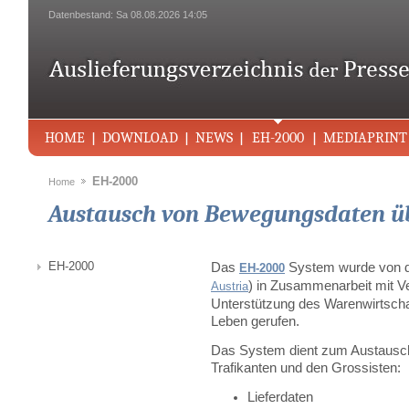
Datenbestand: Sa 08.08.2026 14:05
HOME
DOWNLOAD
NEWS
EH-2000
MEDIAPRINT
EH-2000
Home
Austausch von Bewegungsdaten ü
EH-2000
Das
System wurde von d
EH-2000
) in Zusammenarbeit mit Ve
Austria
Unterstützung des Warenwirtscha
Leben gerufen.
Das System dient zum Austausc
Trafikanten und den Grossisten:
Lieferdaten